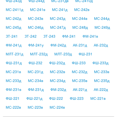
ФШ-243д
ФШ-244д
МС-231дв
МС-2410д
МС-2411д
МС-241в
МС-241д
МС-242в
МС-242д
МС-243в
МС-243д
МС-244в
МС-244д
МС-245д
МС-246д
МС-247д
МС-248д
МС-249д
ЗТ-241
ЗТ-242
ЗТ-243
ФМ-241
ФМ-241в
ФМ-241д
ФМ-241у
ФМ-242д
АК-231д
АК-232д
МЛТ-231д
МЛТ-232д
МЛТ-233д
ФШ-231
ФШ-231д
ФШ-232
ФШ-232д
ФШ-233
ФШ-233д
МС-231в
МС-231д
МС-232в
МС-232д
МС-233в
МС-233д
МС-234в
МС-234д
МС-235в
МС-235д
ФМ-231в
ФМ-231д
ФМ-232д
АК-221д
АК-222д
ФШ-221
ФШ-221д
ФШ-222
ФШ-223
МС-221в
МС-222в
МС-223в
МС-224в