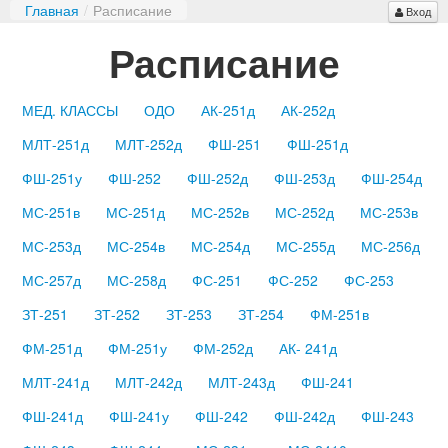
Главная
/
Расписание
Вход
Расписание
МЕД. КЛАССЫ
ОДО
АК-251д
АК-252д
МЛТ-251д
МЛТ-252д
ФШ-251
ФШ-251д
ФШ-251у
ФШ-252
ФШ-252д
ФШ-253д
ФШ-254д
МС-251в
МС-251д
МС-252в
МС-252д
МС-253в
МС-253д
МС-254в
МС-254д
МС-255д
МС-256д
МС-257д
МС-258д
ФС-251
ФС-252
ФС-253
ЗТ-251
ЗТ-252
ЗТ-253
ЗТ-254
ФМ-251в
ФМ-251д
ФМ-251у
ФМ-252д
АК- 241д
МЛТ-241д
МЛТ-242д
МЛТ-243д
ФШ-241
ФШ-241д
ФШ-241у
ФШ-242
ФШ-242д
ФШ-243