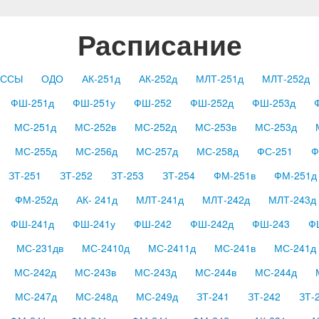
Расписание
АССЫ
ОДО
АК-251д
АК-252д
МЛТ-251д
МЛТ-252д
ФШ-251д
ФШ-251у
ФШ-252
ФШ-252д
ФШ-253д
МС-251д
МС-252в
МС-252д
МС-253в
МС-253д
МС-255д
МС-256д
МС-257д
МС-258д
ФС-251
Ф
ЗТ-251
ЗТ-252
ЗТ-253
ЗТ-254
ФМ-251в
ФМ-251д
ФМ-252д
АК- 241д
МЛТ-241д
МЛТ-242д
МЛТ-243д
ФШ-241д
ФШ-241у
ФШ-242
ФШ-242д
ФШ-243
Ф
МС-231дв
МС-2410д
МС-2411д
МС-241в
МС-241д
МС-242д
МС-243в
МС-243д
МС-244в
МС-244д
МС-247д
МС-248д
МС-249д
ЗТ-241
ЗТ-242
ЗТ-