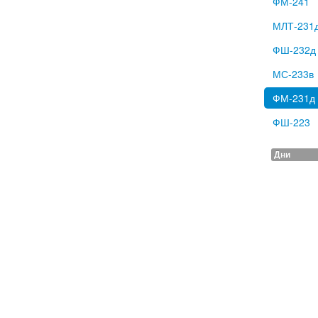
ФМ-241
МЛТ-231
ФШ-232д
МС-233в
ФМ-231д
ФШ-223
Дни