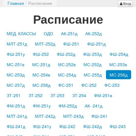
Главная
/
Расписание
Вход
Расписание
МЕД. КЛАССЫ
ОДО
АК-251д
АК-252д
МЛТ-251д
МЛТ-252д
ФШ-251
ФШ-251д
ФШ-251у
ФШ-252
ФШ-252д
ФШ-253д
ФШ-254д
МС-251в
МС-251д
МС-252в
МС-252д
МС-253в
МС-253д
МС-254в
МС-254д
МС-255д
МС-256д
МС-257д
МС-258д
ФС-251
ФС-252
ФС-253
ЗТ-251
ЗТ-252
ЗТ-253
ЗТ-254
ФМ-251в
ФМ-251д
ФМ-251у
ФМ-252д
АК- 241д
МЛТ-241д
МЛТ-242д
МЛТ-243д
ФШ-241
ФШ-241д
ФШ-241у
ФШ-242
ФШ-242д
ФШ-243