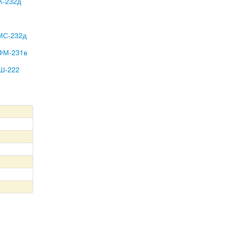
К-232д
МС-232д
ФМ-231в
Ш-222