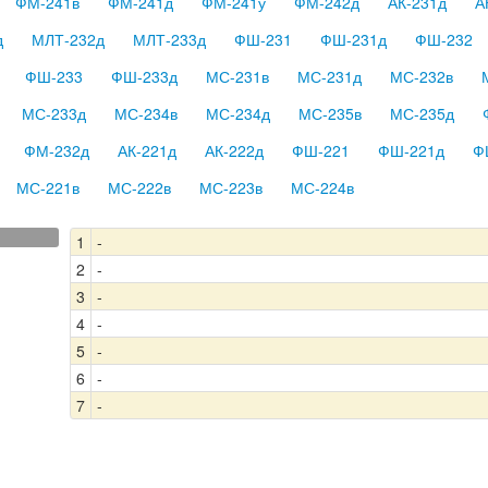
ФМ-241в
ФМ-241д
ФМ-241у
ФМ-242д
АК-231д
А
д
МЛТ-232д
МЛТ-233д
ФШ-231
ФШ-231д
ФШ-232
ФШ-233
ФШ-233д
МС-231в
МС-231д
МС-232в
МС-233д
МС-234в
МС-234д
МС-235в
МС-235д
ФМ-232д
АК-221д
АК-222д
ФШ-221
ФШ-221д
Ф
МС-221в
МС-222в
МС-223в
МС-224в
1
-
2
-
3
-
4
-
5
-
6
-
7
-