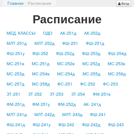
Главная
/
Расписание
Вход
Расписание
МЕД. КЛАССЫ
ОДО
АК-251д
АК-252д
МЛТ-251д
МЛТ-252д
ФШ-251
ФШ-251д
ФШ-251у
ФШ-252
ФШ-252д
ФШ-253д
ФШ-254д
МС-251в
МС-251д
МС-252в
МС-252д
МС-253в
МС-253д
МС-254в
МС-254д
МС-255д
МС-256д
МС-257д
МС-258д
ФС-251
ФС-252
ФС-253
ЗТ-251
ЗТ-252
ЗТ-253
ЗТ-254
ФМ-251в
ФМ-251д
ФМ-251у
ФМ-252д
АК- 241д
МЛТ-241д
МЛТ-242д
МЛТ-243д
ФШ-241
ФШ-241д
ФШ-241у
ФШ-242
ФШ-242д
ФШ-243