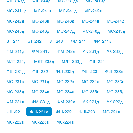
ФШ-243д
ФШ-244д
МС-231дв
МС-2410д
МС-2411д
МС-241в
МС-241д
МС-242в
МС-242д
МС-243в
МС-243д
МС-244в
МС-244д
МС-245д
МС-246д
МС-247д
МС-248д
МС-249д
ЗТ-241
ЗТ-242
ЗТ-243
ФМ-241
ФМ-241в
ФМ-241д
ФМ-241у
ФМ-242д
АК-231д
АК-232д
МЛТ-231д
МЛТ-232д
МЛТ-233д
ФШ-231
ФШ-231д
ФШ-232
ФШ-232д
ФШ-233
ФШ-233д
МС-231в
МС-231д
МС-232в
МС-232д
МС-233в
МС-233д
МС-234в
МС-234д
МС-235в
МС-235д
ФМ-231в
ФМ-231д
ФМ-232д
АК-221д
АК-222д
ФШ-221
ФШ-221д
ФШ-222
ФШ-223
МС-221в
МС-222в
МС-223в
МС-224в