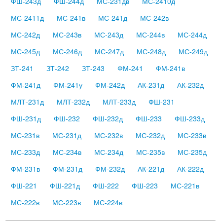
ФШ-243д
ФШ-244д
МС-231дв
МС-2410д
МС-2411д
МС-241в
МС-241д
МС-242в
МС-242д
МС-243в
МС-243д
МС-244в
МС-244д
МС-245д
МС-246д
МС-247д
МС-248д
МС-249д
ЗТ-241
ЗТ-242
ЗТ-243
ФМ-241
ФМ-241в
ФМ-241д
ФМ-241у
ФМ-242д
АК-231д
АК-232д
МЛТ-231д
МЛТ-232д
МЛТ-233д
ФШ-231
ФШ-231д
ФШ-232
ФШ-232д
ФШ-233
ФШ-233д
МС-231в
МС-231д
МС-232в
МС-232д
МС-233в
МС-233д
МС-234в
МС-234д
МС-235в
МС-235д
ФМ-231в
ФМ-231д
ФМ-232д
АК-221д
АК-222д
ФШ-221
ФШ-221д
ФШ-222
ФШ-223
МС-221в
МС-222в
МС-223в
МС-224в