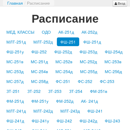
Главная
/
Расписание
Вход
Расписание
МЕД. КЛАССЫ
ОДО
АК-251д
АК-252д
МЛТ-251д
МЛТ-252д
ФШ-251
ФШ-251д
ФШ-251у
ФШ-252
ФШ-252д
ФШ-253д
ФШ-254д
МС-251в
МС-251д
МС-252в
МС-252д
МС-253в
МС-253д
МС-254в
МС-254д
МС-255д
МС-256д
МС-257д
МС-258д
ФС-251
ФС-252
ФС-253
ЗТ-251
ЗТ-252
ЗТ-253
ЗТ-254
ФМ-251в
ФМ-251д
ФМ-251у
ФМ-252д
АК- 241д
МЛТ-241д
МЛТ-242д
МЛТ-243д
ФШ-241
ФШ-241д
ФШ-241у
ФШ-242
ФШ-242д
ФШ-243