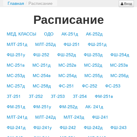
Главная
/
Расписание
Вход
Расписание
МЕД. КЛАССЫ
ОДО
АК-251д
АК-252д
МЛТ-251д
МЛТ-252д
ФШ-251
ФШ-251д
ФШ-251у
ФШ-252
ФШ-252д
ФШ-253д
ФШ-254д
МС-251в
МС-251д
МС-252в
МС-252д
МС-253в
МС-253д
МС-254в
МС-254д
МС-255д
МС-256д
МС-257д
МС-258д
ФС-251
ФС-252
ФС-253
ЗТ-251
ЗТ-252
ЗТ-253
ЗТ-254
ФМ-251в
ФМ-251д
ФМ-251у
ФМ-252д
АК- 241д
МЛТ-241д
МЛТ-242д
МЛТ-243д
ФШ-241
ФШ-241д
ФШ-241у
ФШ-242
ФШ-242д
ФШ-243