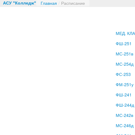
Главная
/
Расписание
АСУ "Колледж"
МЕД. КЛ
ФШ-251
МС-251в
МС-254д
ФС-253
ФМ-251у
ФШ-241
ФШ-244д
МС-242в
МС-246д