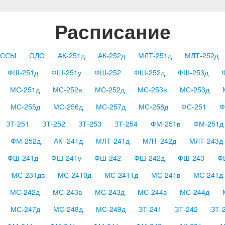
Расписание
АССЫ
ОДО
АК-251д
АК-252д
МЛТ-251д
МЛТ-252д
ФШ-251д
ФШ-251у
ФШ-252
ФШ-252д
ФШ-253д
МС-251д
МС-252в
МС-252д
МС-253в
МС-253д
МС-255д
МС-256д
МС-257д
МС-258д
ФС-251
Ф
ЗТ-251
ЗТ-252
ЗТ-253
ЗТ-254
ФМ-251в
ФМ-251д
ФМ-252д
АК- 241д
МЛТ-241д
МЛТ-242д
МЛТ-243д
ФШ-241д
ФШ-241у
ФШ-242
ФШ-242д
ФШ-243
Ф
МС-231дв
МС-2410д
МС-2411д
МС-241в
МС-241д
МС-242д
МС-243в
МС-243д
МС-244в
МС-244д
МС-247д
МС-248д
МС-249д
ЗТ-241
ЗТ-242
ЗТ-