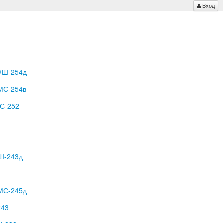
Вход
ФШ-254д
МС-254в
С-252
Ш-243д
МС-245д
243