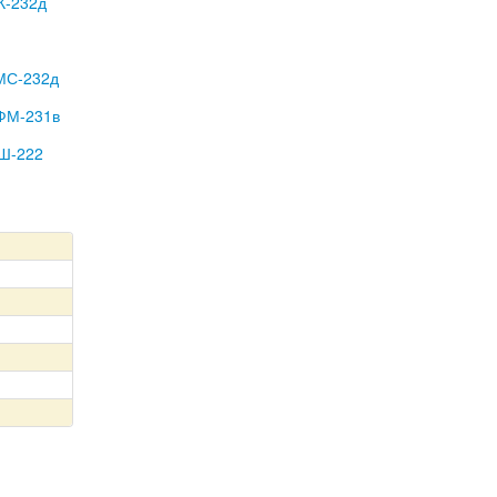
К-232д
МС-232д
ФМ-231в
Ш-222