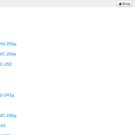
Вход
ФШ-254д
МС-254в
С-252
Ш-243д
МС-245д
243