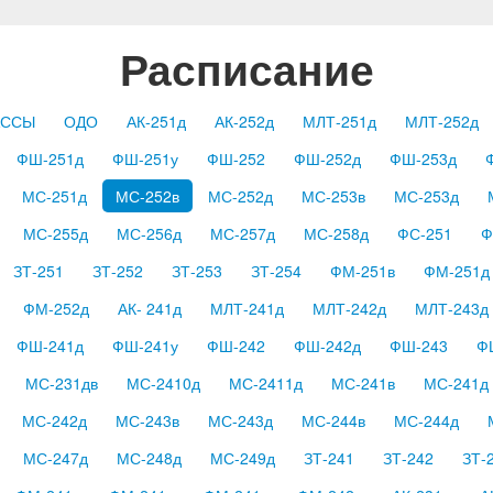
Расписание
АССЫ
ОДО
АК-251д
АК-252д
МЛТ-251д
МЛТ-252д
ФШ-251д
ФШ-251у
ФШ-252
ФШ-252д
ФШ-253д
МС-251д
МС-252в
МС-252д
МС-253в
МС-253д
МС-255д
МС-256д
МС-257д
МС-258д
ФС-251
Ф
ЗТ-251
ЗТ-252
ЗТ-253
ЗТ-254
ФМ-251в
ФМ-251д
ФМ-252д
АК- 241д
МЛТ-241д
МЛТ-242д
МЛТ-243д
ФШ-241д
ФШ-241у
ФШ-242
ФШ-242д
ФШ-243
Ф
МС-231дв
МС-2410д
МС-2411д
МС-241в
МС-241д
МС-242д
МС-243в
МС-243д
МС-244в
МС-244д
МС-247д
МС-248д
МС-249д
ЗТ-241
ЗТ-242
ЗТ-